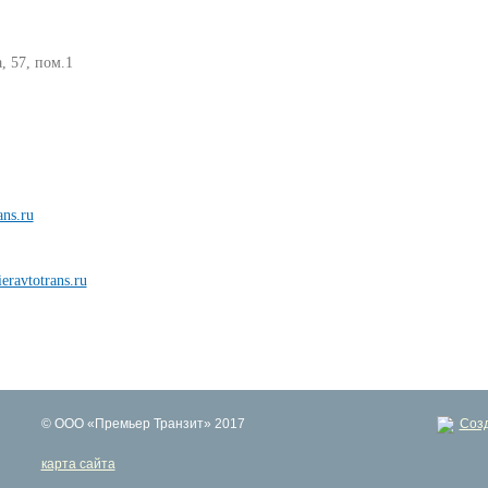
, 57, пом.1
ns.ru
ravtotrans.ru
© ООО «Премьер Транзит» 2017
Созд
карта сайта