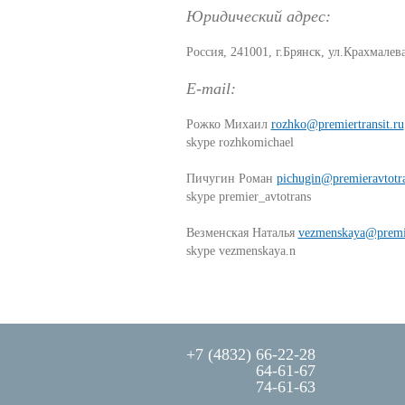
Юридический адрес:
Россия, 241001, г.Брянск, ул.Крахмалева
E-mail:
Рожко Михаил
rozhko@premiertransit.ru
skype rozhkomichael
Пичугин Роман
pichugin@premieravtotra
skype premier_avtotrans
Везменская Наталья
vezmenskaya@premie
skype vezmenskaya.n
+7 (4832) 66-22-28
64-61-67
74-61-63